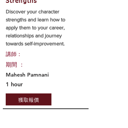
Strengths
Discover your character
strengths and learn how to
apply them to your career,
relationships and journey
towards self-improvement.
講師：
期間 ：
Mahesh Pamnani
1 hour
獲取報價
重要連結