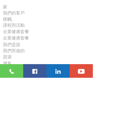
家
我們的客戶
接觸
課程與活動
企業健康套餐
企業健康套餐
我們是誰
我們所做的
資源
博客
跟隨
訪問
休斯頓中心2樓233-235
九龍尖沙咀麼地道63號