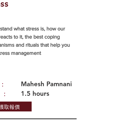
ess
tand what stress is, how our
eacts to it, the best coping
isms and rituals that help you
stress management
Mahesh Pamnani
：
1.5 hours
 ：
獲取報價