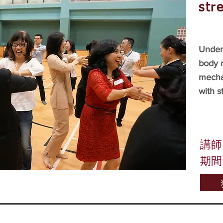
str
Unders
body r
mechan
with 
講師
期間