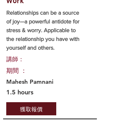
Work
Relationships can be a source
of joy—a powerful antidote for
stress & worry. Applicable to
the relationship you have with
yourself and others.
講師：
期間 ：
Mahesh Pamnani
1.5 hours
獲取報價
重要連結