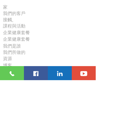
家
我們的客戶
接觸
課程與活動
企業健康套餐
企業健康套餐
我們是誰
我們所做的
資源
博客
跟隨
訪問
休斯頓中心2樓233-235
九龍尖沙咀麼地道63號