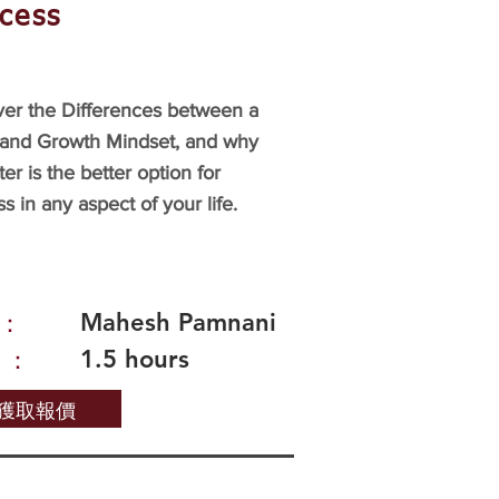
cess
ver the Differences between a
 and Growth Mindset, and why
tter is the better option for
s in any aspect of your life.
Mahesh Pamnani
：
1.5 hours
 ：
獲取報價