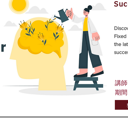
Suc
Disco
Fixed
the la
succes
講師
期間